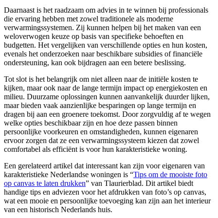
Daarnaast is het raadzaam om advies in te winnen bij professionals
die ervaring hebben met zowel traditionele als moderne
verwarmingssystemen. Zij kunnen helpen bij het maken van een
weloverwogen keuze op basis van specifieke behoeften en
budgetten. Het vergelijken van verschillende opties en hun kosten,
evenals het onderzoeken naar beschikbare subsidies of financiële
ondersteuning, kan ook bijdragen aan een betere beslissing.
Tot slot is het belangrijk om niet alleen naar de initiële kosten te
kijken, maar ook naar de lange termijn impact op energiekosten en
milieu. Duurzame oplossingen kunnen aanvankelijk duurder lijken,
maar bieden vaak aanzienlijke besparingen op lange termijn en
dragen bij aan een groenere toekomst. Door zorgvuldig af te wegen
welke opties beschikbaar zijn en hoe deze passen binnen
persoonlijke voorkeuren en omstandigheden, kunnen eigenaren
ervoor zorgen dat ze een verwarmingssysteem kiezen dat zowel
comfortabel als efficiënt is voor hun karakteristieke woning.
Een gerelateerd artikel dat interessant kan zijn voor eigenaren van
karakteristieke Nederlandse woningen is “
Tips om de mooiste foto
op canvas te laten drukken
” van Tlaurierblad. Dit artikel biedt
handige tips en adviezen voor het afdrukken van foto’s op canvas,
wat een mooie en persoonlijke toevoeging kan zijn aan het interieur
van een historisch Nederlands huis.