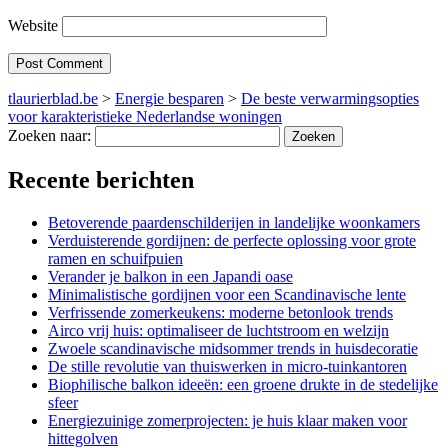
Website
tlaurierblad.be
>
Energie besparen
>
De beste verwarmingsopties
voor karakteristieke Nederlandse woningen
Zoeken naar:
Recente berichten
Betoverende paardenschilderijen in landelijke woonkamers
Verduisterende gordijnen: de perfecte oplossing voor grote
ramen en schuifpuien
Verander je balkon in een Japandi oase
Minimalistische gordijnen voor een Scandinavische lente
Verfrissende zomerkeukens: moderne betonlook trends
Airco vrij huis: optimaliseer de luchtstroom en welzijn
Zwoele scandinavische midsommer trends in huisdecoratie
De stille revolutie van thuiswerken in micro-tuinkantoren
Biophilische balkon ideeën: een groene drukte in de stedelijke
sfeer
Energiezuinige zomerprojecten: je huis klaar maken voor
hittegolven