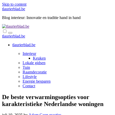
Skip to content
tlaurierblad.be
Blog interieur: Innovatie en traditie hand in hand
tlaurierblad.be
tlaurierblad.be
Interieur
Keuken
Lokale gidsen
Tuin
Raamdecoratie
Lifestyle
Energie besparen
Contact
De beste verwarmingsopties voor
karakteristieke Nederlandse woningen
juli 19, 2025
by
Adam
Geen reacties