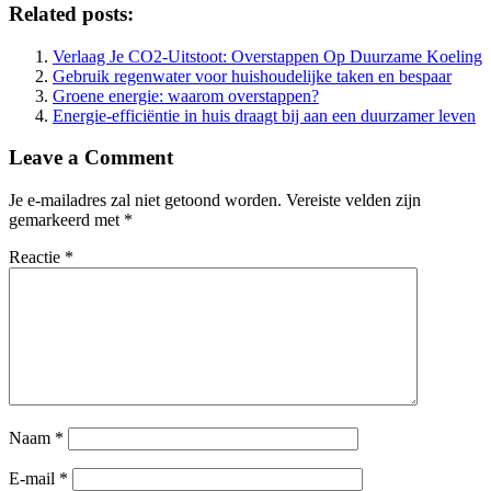
Related posts:
Verlaag Je CO2-Uitstoot: Overstappen Op Duurzame Koeling
Gebruik regenwater voor huishoudelijke taken en bespaar
Groene energie: waarom overstappen?
Energie-efficiëntie in huis draagt bij aan een duurzamer leven
Leave a Comment
Je e-mailadres zal niet getoond worden.
Vereiste velden zijn
gemarkeerd met
*
Reactie
*
Naam
*
E-mail
*