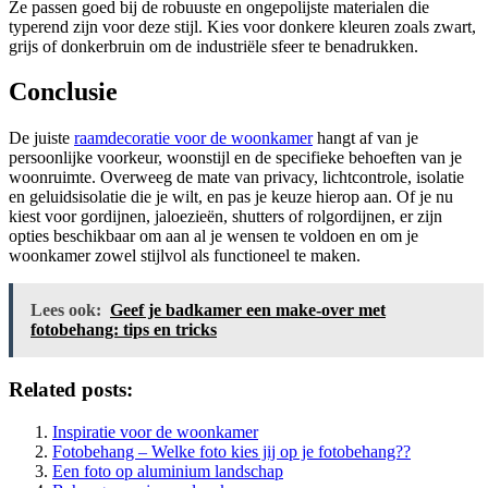
Ze passen goed bij de robuuste en ongepolijste materialen die
typerend zijn voor deze stijl. Kies voor donkere kleuren zoals zwart,
grijs of donkerbruin om de industriële sfeer te benadrukken.
Conclusie
De juiste
raamdecoratie voor de woonkamer
hangt af van je
persoonlijke voorkeur, woonstijl en de specifieke behoeften van je
woonruimte. Overweeg de mate van privacy, lichtcontrole, isolatie
en geluidsisolatie die je wilt, en pas je keuze hierop aan. Of je nu
kiest voor gordijnen, jaloezieën, shutters of rolgordijnen, er zijn
opties beschikbaar om aan al je wensen te voldoen en om je
woonkamer zowel stijlvol als functioneel te maken.
Lees ook:
Geef je badkamer een make-over met
fotobehang: tips en tricks
Related posts:
Inspiratie voor de woonkamer
Fotobehang – Welke foto kies jij op je fotobehang??
Een foto op aluminium landschap