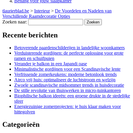
Behang voor jouw slaapkamer
tlaurierblad.be
>
Interieur
>
De Voordelen en Nadelen van
Verschillende Raamdecoratie Opties
Zoeken naar:
Recente berichten
Betoverende paardenschilderijen in landelijke woonkamers
Verduisterende gordijnen: de perfecte oplossing voor grote
ramen en schuifpuien
Verander je balkon in een Japandi oase
Minimalistische gordijnen voor een Scandinavische lente
Verfrissende zomerkeukens: moderne betonlook trends
Airco vrij huis: optimaliseer de luchtstroom en welzijn
Zwoele scandinavische midsommer trends in huisdecoratie
De stille revolutie van thuiswerken in micro-tuinkantoren
Biophilische balkon ideeën: een groene drukte in de stedelijke
sfeer
Energiezuinige zomerprojecten: je huis klaar maken voor
hittegolven
Categorieën