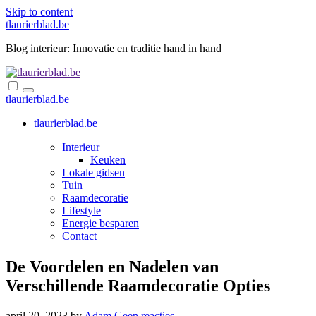
Skip to content
tlaurierblad.be
Blog interieur: Innovatie en traditie hand in hand
tlaurierblad.be
tlaurierblad.be
Interieur
Keuken
Lokale gidsen
Tuin
Raamdecoratie
Lifestyle
Energie besparen
Contact
De Voordelen en Nadelen van
Verschillende Raamdecoratie Opties
april 20, 2023
by
Adam
Geen reacties