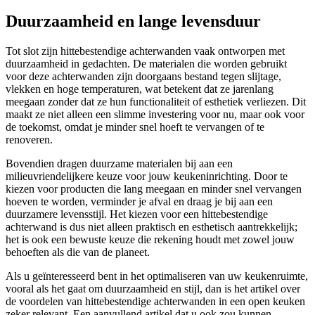
Duurzaamheid en lange levensduur
Tot slot zijn hittebestendige achterwanden vaak ontworpen met
duurzaamheid in gedachten. De materialen die worden gebruikt
voor deze achterwanden zijn doorgaans bestand tegen slijtage,
vlekken en hoge temperaturen, wat betekent dat ze jarenlang
meegaan zonder dat ze hun functionaliteit of esthetiek verliezen. Dit
maakt ze niet alleen een slimme investering voor nu, maar ook voor
de toekomst, omdat je minder snel hoeft te vervangen of te
renoveren.
Bovendien dragen duurzame materialen bij aan een
milieuvriendelijkere keuze voor jouw keukeninrichting. Door te
kiezen voor producten die lang meegaan en minder snel vervangen
hoeven te worden, verminder je afval en draag je bij aan een
duurzamere levensstijl. Het kiezen voor een hittebestendige
achterwand is dus niet alleen praktisch en esthetisch aantrekkelijk;
het is ook een bewuste keuze die rekening houdt met zowel jouw
behoeften als die van de planeet.
Als u geïnteresseerd bent in het optimaliseren van uw keukenruimte,
vooral als het gaat om duurzaamheid en stijl, dan is het artikel over
de voordelen van hittebestendige achterwanden in een open keuken
zeker relevant. Een aanvullend artikel dat u ook zou kunnen