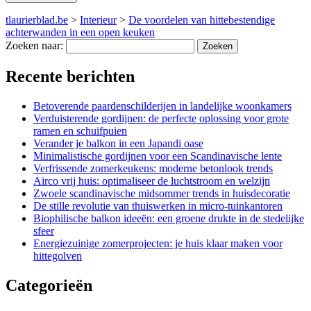
tlaurierblad.be
>
Interieur
>
De voordelen van hittebestendige
achterwanden in een open keuken
Zoeken naar:
Recente berichten
Betoverende paardenschilderijen in landelijke woonkamers
Verduisterende gordijnen: de perfecte oplossing voor grote
ramen en schuifpuien
Verander je balkon in een Japandi oase
Minimalistische gordijnen voor een Scandinavische lente
Verfrissende zomerkeukens: moderne betonlook trends
Airco vrij huis: optimaliseer de luchtstroom en welzijn
Zwoele scandinavische midsommer trends in huisdecoratie
De stille revolutie van thuiswerken in micro-tuinkantoren
Biophilische balkon ideeën: een groene drukte in de stedelijke
sfeer
Energiezuinige zomerprojecten: je huis klaar maken voor
hittegolven
Categorieën