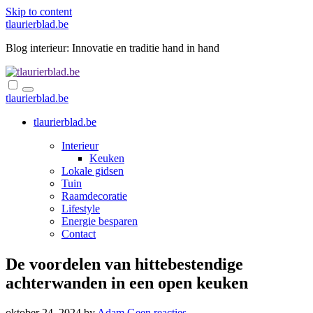
Skip to content
tlaurierblad.be
Blog interieur: Innovatie en traditie hand in hand
tlaurierblad.be
tlaurierblad.be
Interieur
Keuken
Lokale gidsen
Tuin
Raamdecoratie
Lifestyle
Energie besparen
Contact
De voordelen van hittebestendige
achterwanden in een open keuken
oktober 24, 2024
by
Adam
Geen reacties