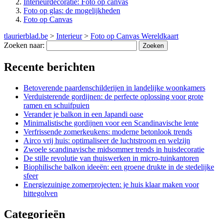
Interieurdecoratie: Foto op canvas
Foto op glas: de mogelijkheden
Foto op Canvas
tlaurierblad.be
>
Interieur
>
Foto op Canvas Wereldkaart
Zoeken naar:
Recente berichten
Betoverende paardenschilderijen in landelijke woonkamers
Verduisterende gordijnen: de perfecte oplossing voor grote
ramen en schuifpuien
Verander je balkon in een Japandi oase
Minimalistische gordijnen voor een Scandinavische lente
Verfrissende zomerkeukens: moderne betonlook trends
Airco vrij huis: optimaliseer de luchtstroom en welzijn
Zwoele scandinavische midsommer trends in huisdecoratie
De stille revolutie van thuiswerken in micro-tuinkantoren
Biophilische balkon ideeën: een groene drukte in de stedelijke
sfeer
Energiezuinige zomerprojecten: je huis klaar maken voor
hittegolven
Categorieën