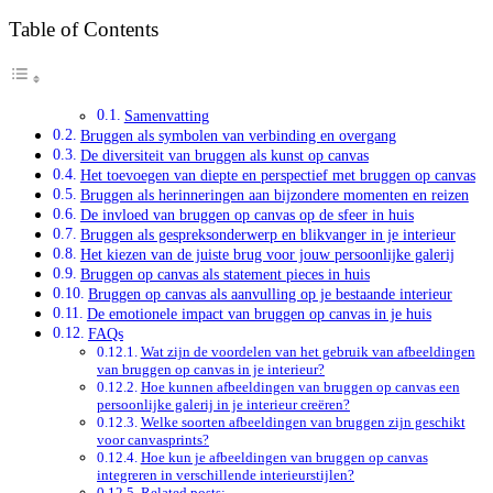
Table of Contents
Samenvatting
Bruggen als symbolen van verbinding en overgang
De diversiteit van bruggen als kunst op canvas
Het toevoegen van diepte en perspectief met bruggen op canvas
Bruggen als herinneringen aan bijzondere momenten en reizen
De invloed van bruggen op canvas op de sfeer in huis
Bruggen als gespreksonderwerp en blikvanger in je interieur
Het kiezen van de juiste brug voor jouw persoonlijke galerij
Bruggen op canvas als statement pieces in huis
Bruggen op canvas als aanvulling op je bestaande interieur
De emotionele impact van bruggen op canvas in je huis
FAQs
Wat zijn de voordelen van het gebruik van afbeeldingen
van bruggen op canvas in je interieur?
Hoe kunnen afbeeldingen van bruggen op canvas een
persoonlijke galerij in je interieur creëren?
Welke soorten afbeeldingen van bruggen zijn geschikt
voor canvasprints?
Hoe kun je afbeeldingen van bruggen op canvas
integreren in verschillende interieurstijlen?
Related posts: