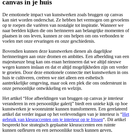
canvas in je huis
De emotionele impact van kunstwerken zoals bruggen op canvas
kan niet worden onderschat. Ze hebben het vermogen om gevoelens
op te roepen die variëren van nostalgie tot inspiratie. Wanneer we
naar beelden kijken die ons herinneren aan belangrijke momenten of
plaatsen in ons leven, kunnen ze ons helpen om ons verbonden te
voelen met onze ervaringen en onze geschiedenis.
Bovendien kunnen deze kunstwerken dienen als dagelijkse
herinneringen aan onze dromen en ambities. Een afbeelding van een
majestueuze brug kan ons eraan herinneren dat we altijd nieuwe
wegen kunnen inslaan en dat er altijd mogelijkheden zijn om verder
te groeien. Door deze emotionele connectie met kunstwerken in ons
huis te cultiveren, creëren we niet alleen een esthetisch
aantrekkelijke omgeving, maar ook een plek die ons ondersteunt in
onze persoonlijke ontwikkeling en welzijn.
Het artikel “Hoe afbeeldingen van bruggen op canvas je interieur
veranderen in een persoonlijke galerij” biedt een unieke kijk op hoe
kunstwerken je woonruimte kunnen transformeren. Een gerelateerd
artikel dat verder ingaat op het verlevendigen van je interieur is “
Het
gebruik van kleuraccenten om je interieur op te frissen
“. Dit artikel
bespreekt hoe strategisch geplaatste kleuraccenten een ruimte
kunnen opfleuren en een persoonlijke touch kunnen geven,