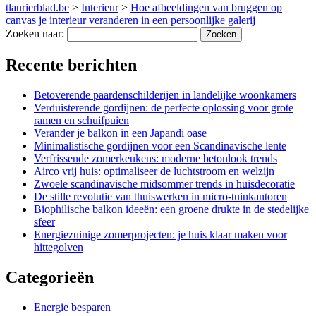
tlaurierblad.be
>
Interieur
>
Hoe afbeeldingen van bruggen op
canvas je interieur veranderen in een persoonlijke galerij
Zoeken naar:
Recente berichten
Betoverende paardenschilderijen in landelijke woonkamers
Verduisterende gordijnen: de perfecte oplossing voor grote
ramen en schuifpuien
Verander je balkon in een Japandi oase
Minimalistische gordijnen voor een Scandinavische lente
Verfrissende zomerkeukens: moderne betonlook trends
Airco vrij huis: optimaliseer de luchtstroom en welzijn
Zwoele scandinavische midsommer trends in huisdecoratie
De stille revolutie van thuiswerken in micro-tuinkantoren
Biophilische balkon ideeën: een groene drukte in de stedelijke
sfeer
Energiezuinige zomerprojecten: je huis klaar maken voor
hittegolven
Categorieën
Energie besparen