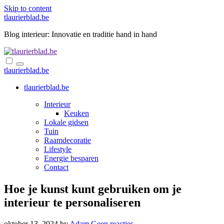
Skip to content
tlaurierblad.be
Blog interieur: Innovatie en traditie hand in hand
tlaurierblad.be
tlaurierblad.be
Interieur
Keuken
Lokale gidsen
Tuin
Raamdecoratie
Lifestyle
Energie besparen
Contact
Hoe je kunst kunt gebruiken om je
interieur te personaliseren
oktober 13, 2024
by
Adam
Geen reacties