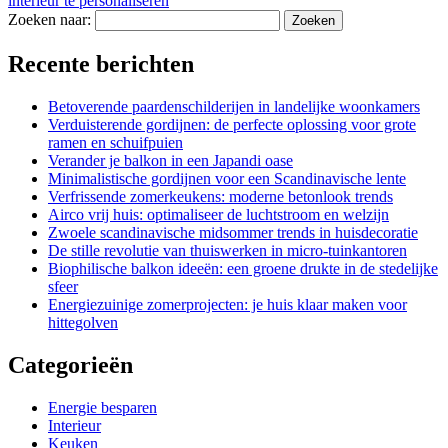
interieur te personaliseren
Zoeken naar:
Recente berichten
Betoverende paardenschilderijen in landelijke woonkamers
Verduisterende gordijnen: de perfecte oplossing voor grote
ramen en schuifpuien
Verander je balkon in een Japandi oase
Minimalistische gordijnen voor een Scandinavische lente
Verfrissende zomerkeukens: moderne betonlook trends
Airco vrij huis: optimaliseer de luchtstroom en welzijn
Zwoele scandinavische midsommer trends in huisdecoratie
De stille revolutie van thuiswerken in micro-tuinkantoren
Biophilische balkon ideeën: een groene drukte in de stedelijke
sfeer
Energiezuinige zomerprojecten: je huis klaar maken voor
hittegolven
Categorieën
Energie besparen
Interieur
Keuken