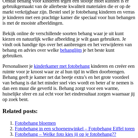
Omdat behang voor kinderen tegen een stootje moet kunnen is er
gebruikgemaakt van de allerbeste kwaliteit materialen die er op de
markt verkrijgbaar zijn. Bestel snel je fotobehang kinderen en verras
je kinderen met een prachtige kamer die speciaal voor hun behangen
is met de mooiste afbeeldingen.
Bekijk online de verschillende soorten behang waar je uit kunt
kiezen en natuurlijk welke afbeelding je wilt gaan gebruiken. Je
vindt ook handige tips over het aanbrengen en het verwijderen van
behang en advies over welke
behanglijm
je het beste kunt
gebruiken.
Personaliseer je
kinderkamer met fotobehang
kinderen en creëer een
ruimte voor je kroost waar ze al hun tijd in willen doorbrengen.
Behang geeft je kamer net dat beetje extra’s en het grote voordeel
van behang is dat het minder snel vies wordt en beter af te nemen is
dan een muur die geverfd is. Behang zorgt voor een warme,
huiselijke sfeer en zal echt voor het eindresultaat zorgen waarnaar jij
op zoek bent.
Related posts:
Fotobehang bloemen
Fotobehang in een schoenenwinkel – Fotobehang Eiffel toren
Fotobehang – Welke foto kies jij op je fotobehang??