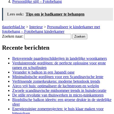
Persoonlijke stijl – Fotobehang
Lees ook:
Tips om je badkamer te behangen
tlaurierblad.be
>
Interieur
>
Personaliseer je kinderkamer met
fotobehang – Fotobehang kinderkamer
Zoeken naar:
Recente berichten
Betoverende paardenschilderijen in landelijke woonkamers
Verduisterende gordijnen: de perfecte oplossing voor grote
ramen en schuifpuien
Verander je balkon in een Japandi oase
Minimalistische gordijnen voor een Scandinavische lente
Verfrissende zomerkeukens: moderne betonlook trends
Airco vrij huis: optimaliseer de luchtstroom en welzijn
Zwoele scandinavische midsommer trends in huisdecoratie
De stille revolutie van thuiswerken in micro-tuinkantoren
Biophilische balkon ideeën: een groene drukte in de stedelijke
sfeer
Energiezuinige zomerprojecten: je huis klaar maken voor
hittegolven