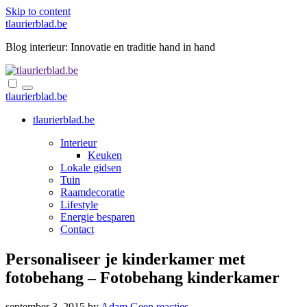
Skip to content
tlaurierblad.be
Blog interieur: Innovatie en traditie hand in hand
tlaurierblad.be
tlaurierblad.be
Interieur
Keuken
Lokale gidsen
Tuin
Raamdecoratie
Lifestyle
Energie besparen
Contact
Personaliseer je kinderkamer met
fotobehang – Fotobehang kinderkamer
september 3, 2015
by
Adam
Geen reacties