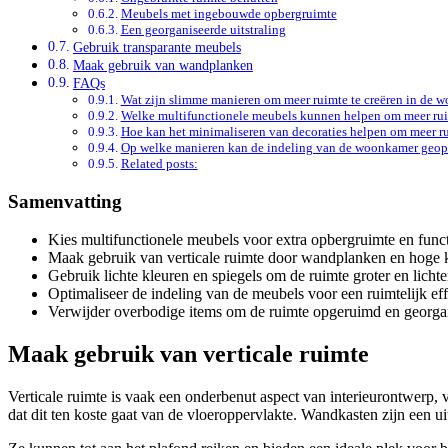
Meubels met ingebouwde opbergruimte
Een georganiseerde uitstraling
Gebruik transparante meubels
Maak gebruik van wandplanken
FAQs
Wat zijn slimme manieren om meer ruimte te creëren in de 
Welke multifunctionele meubels kunnen helpen om meer rui
Hoe kan het minimaliseren van decoraties helpen om meer r
Op welke manieren kan de indeling van de woonkamer geopt
Related posts:
Samenvatting
Kies multifunctionele meubels voor extra opbergruimte en functi
Maak gebruik van verticale ruimte door wandplanken en hoge k
Gebruik lichte kleuren en spiegels om de ruimte groter en lichter
Optimaliseer de indeling van de meubels voor een ruimtelijk eff
Verwijder overbodige items om de ruimte opgeruimd en georga
Maak gebruik van verticale ruimte
Verticale ruimte is vaak een onderbenut aspect van interieurontwerp,
dat dit ten koste gaat van de vloeroppervlakte. Wandkasten zijn een u