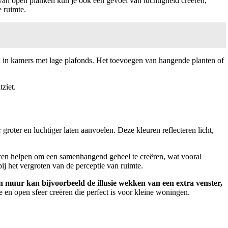
 van open planken kun je ook een gevoel van luchtigheid creëren,
 ruimte.
ijn in kamers met lage plafonds. Het toevoegen van hangende planten of
ziet.
roter en luchtiger laten aanvoelen. Deze kleuren reflecteren licht,
euren helpen om een samenhangend geheel te creëren, wat vooral
ij het vergroten van de perceptie van ruimte.
n muur kan bijvoorbeeld de illusie wekken van een extra venster,
 en open sfeer creëren die perfect is voor kleine woningen.