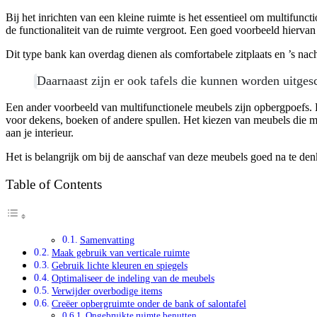
Bij het inrichten van een kleine ruimte is het essentieel om multifun
de functionaliteit van de ruimte vergroot. Een goed voorbeeld hiervan
Dit type bank kan overdag dienen als comfortabele zitplaats en ’s nach
Daarnaast zijn er ook tafels die kunnen worden uitgesc
Een ander voorbeeld van multifunctionele meubels zijn opbergpoefs. De
voor dekens, boeken of andere spullen. Het kiezen van meubels die mee
aan je interieur.
Het is belangrijk om bij de aanschaf van deze meubels goed na te denken
Table of Contents
Samenvatting
Maak gebruik van verticale ruimte
Gebruik lichte kleuren en spiegels
Optimaliseer de indeling van de meubels
Verwijder overbodige items
Creëer opbergruimte onder de bank of salontafel
Ongebruikte ruimte benutten