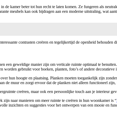
 de kamer beter tot hun recht te laten komen. Ze fungeren als neutra
nsparante meubels kan ook bijdragen aan een moderne uitstraling, wat aan
eressante contrasten creëren en tegelijkertijd de openheid behouden die 
nen een geweldige manier zijn om verticale ruimte optimaal te benutten
worden gebruikt voor boeken, planten, foto’s of andere decoratieve ite
 over hun hoogte en plaatsing. Planken moeten toegankelijk zijn zonder
aan de muur en zorgt ervoor dat de planken niet alleen functioneel zijn
ergruimte creëren, maar ook een persoonlijke touch aan je interieur gev
oek zijn naar manieren om meer ruimte te creëren in hun woonkamer is “
evolle inzichten en suggesties voor het ontwerpen van een mooie en fun