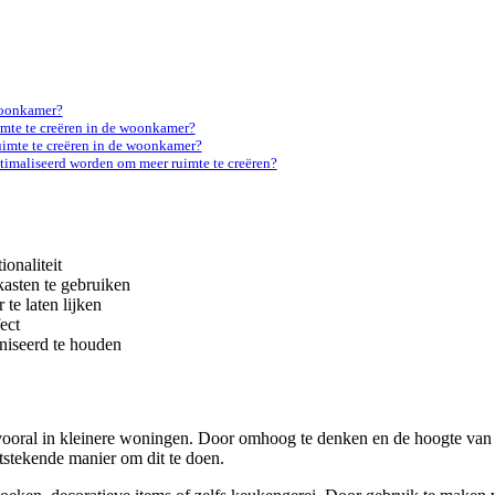
woonkamer?
mte te creëren in de woonkamer?
uimte te creëren in de woonkamer?
imaliseerd worden om meer ruimte te creëren?
onaliteit
asten te gebruiken
 te laten lijken
ect
niseerd te houden
 vooral in kleinere woningen. Door omhoog te denken en de hoogte van 
itstekende manier om dit te doen.