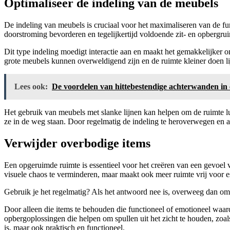
Optimaliseer de indeling van de meubels
De indeling van meubels is cruciaal voor het maximaliseren van de func
doorstroming bevorderen en tegelijkertijd voldoende zit- en opbergru
Dit type indeling moedigt interactie aan en maakt het gemakkelijker 
grote meubels kunnen overweldigend zijn en de ruimte kleiner doen lij
Lees ook:
De voordelen van hittebestendige achterwanden in
Het gebruik van meubels met slanke lijnen kan helpen om de ruimte luc
ze in de weg staan. Door regelmatig de indeling te heroverwegen en a
Verwijder overbodige items
Een opgeruimde ruimte is essentieel voor het creëren van een gevoel v
visuele chaos te verminderen, maar maakt ook meer ruimte vrij voor es
Gebruik je het regelmatig? Als het antwoord nee is, overweeg dan om 
Door alleen die items te behouden die functioneel of emotioneel waard
opbergoplossingen die helpen om spullen uit het zicht te houden, zoa
is, maar ook praktisch en functioneel.