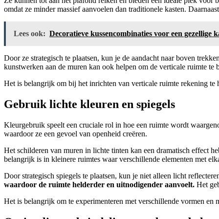
Ze kunnen tot aan het plafond reiken en bieden een ideale plek voor 
omdat ze minder massief aanvoelen dan traditionele kasten. Daarnaast
Lees ook:
Decoratieve kussencombinaties voor een gezellige 
Door ze strategisch te plaatsen, kun je de aandacht naar boven trekke
kunstwerken aan de muren kan ook helpen om de verticale ruimte te ben
Het is belangrijk om bij het inrichten van verticale ruimte rekening t
Gebruik lichte kleuren en spiegels
Kleurgebruik speelt een cruciale rol in hoe een ruimte wordt waargeno
waardoor ze een gevoel van openheid creëren.
Het schilderen van muren in lichte tinten kan een dramatisch effect 
belangrijk is in kleinere ruimtes waar verschillende elementen met el
Door strategisch spiegels te plaatsen, kun je niet alleen licht reflect
waardoor de ruimte helderder en uitnodigender aanvoelt.
Het geb
Het is belangrijk om te experimenteren met verschillende vormen en m