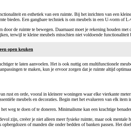
tionaliteit en esthetiek van een ruimte. Bij het inrichten van een klein
imte bieden. Een gangbare techniek is om meubels in een U-vorm of L-vo
om door de ruimte te bewegen. Daarnaast moet je rekening houden met d
ken, terwijl te kleine meubels misschien niet voldoende functionaliteit 
 een open keuken
htiger te laten aanvoelen. Het is ook nuttig om multifunctionele meube
anpassingen te maken, kun je ervoor zorgen dat je ruimte altijd optimaa
an rust en orde, vooral in kleinere woningen waar elke vierkante meter 
sentiële meubels en decoraties. Begin met het evalueren van elk item in 
het weg te doen of te doneren. Minimalisme kan een krachtige benadering
evol zijn, creëer je niet alleen meer fysieke ruimte, maar ook mentale 
ls opbergdozen of manden die onder bedden of banken passen. Het doel i