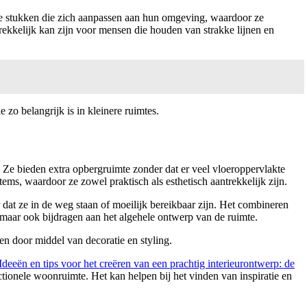
le stukken die zich aanpassen aan hun omgeving, waardoor ze
trekkelijk kan zijn voor mensen die houden van strakke lijnen en
zo belangrijk is in kleinere ruimtes.
. Ze bieden extra opbergruimte zonder dat er veel vloeroppervlakte
ms, waardoor ze zowel praktisch als esthetisch aantrekkelijk zijn.
 dat ze in de weg staan of moeilijk bereikbaar zijn. Het combineren
, maar ook bijdragen aan het algehele ontwerp van de ruimte.
en door middel van decoratie en styling.
Ideeën en tips voor het creëren van een prachtig interieurontwerp: de
ctionele woonruimte. Het kan helpen bij het vinden van inspiratie en