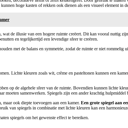
boeken, decoratieve items of zelfs keukengerei. Door gebruik te maken
 kunnen hoge kasten of rekken ook dienen als een visueel element in de
kamer
n, wat de illusie van een hogere ruimte creëert. Dit kan vooral nuttig z
utten en tegelijkertijd een levendige sfeer te creëren.
e houden met de balans en symmetrie, zodat de ruimte er niet rommelig uit
men. Lichte kleuren zoals wit, crème en pasteltonen kunnen een kamer g
hebben op de algehele sfeer van de ruimte. Bovendien kunnen lichte kl
kaar moeten samenwerken. Spiegels zijn een ander krachtig hulpmiddel b
eren, maar ook diepte toevoegen aan een kamer.
Een grote spiegel aan ee
ruik van spiegels in combinatie met lichte kleuren kan een harmonieuze
aten spiegels om het gewenste effect te bereiken.