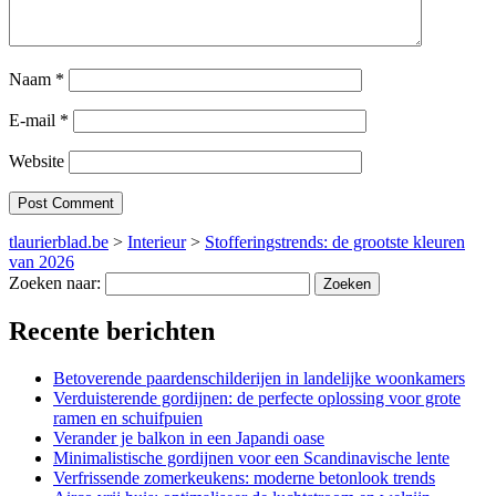
Naam
*
E-mail
*
Website
tlaurierblad.be
>
Interieur
>
Stofferingstrends: de grootste kleuren
van 2026
Zoeken naar:
Recente berichten
Betoverende paardenschilderijen in landelijke woonkamers
Verduisterende gordijnen: de perfecte oplossing voor grote
ramen en schuifpuien
Verander je balkon in een Japandi oase
Minimalistische gordijnen voor een Scandinavische lente
Verfrissende zomerkeukens: moderne betonlook trends