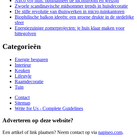
Airco vrij huis: optimaliseer de luchtstroom en welzijn
Zwoele scandinavische midsommer trends in huisdecoratie
De stille revolutie van thuiswerken in micro-tuinkantoren
Biophilische balkon ideeën: een groene drukte in de stedelijke
sfeer
Energiezuinige zomerprojecten: je huis klaar maken voor
hittegolven
Categorieën
Energie besparen
Interieur
Keuken
Lifestyle
Raamdecoratie
Tuin
Contact
Sitemap
Write for Us - Complete Guidelines
Adverteren op deze website?
Een artikel of link plaatsen? Neem contact op via
napiseo.com
.