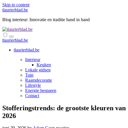
Skip to content
tlaurierblad.be
Blog interieur: Innovatie en traditie hand in hand
tlaurierblad.be
tlaurierblad.be
Interieur
Keuken
Lokale gidsen
Tuin
Raamdecoratie
Lifestyle
Energie besparen
Contact
Stofferingstrends: de grootste kleuren van
2026
juni 29, 2026
by
Adam
Geen reacties