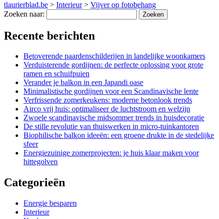
tlaurierblad.be
>
Interieur
>
Vijver op fotobehang
Zoeken naar:
Recente berichten
Betoverende paardenschilderijen in landelijke woonkamers
Verduisterende gordijnen: de perfecte oplossing voor grote
ramen en schuifpuien
Verander je balkon in een Japandi oase
Minimalistische gordijnen voor een Scandinavische lente
Verfrissende zomerkeukens: moderne betonlook trends
Airco vrij huis: optimaliseer de luchtstroom en welzijn
Zwoele scandinavische midsommer trends in huisdecoratie
De stille revolutie van thuiswerken in micro-tuinkantoren
Biophilische balkon ideeën: een groene drukte in de stedelijke
sfeer
Energiezuinige zomerprojecten: je huis klaar maken voor
hittegolven
Categorieën
Energie besparen
Interieur