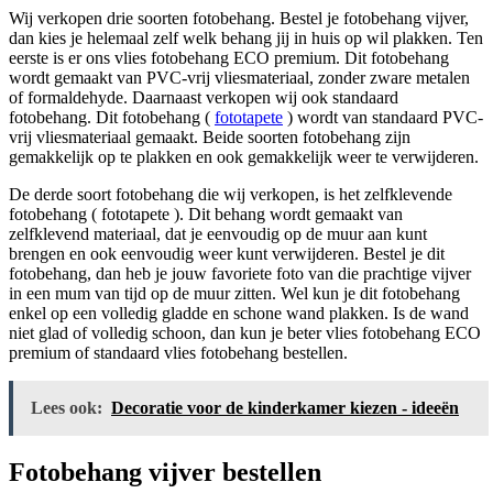
Wij verkopen drie soorten fotobehang. Bestel je fotobehang vijver,
dan kies je helemaal zelf welk behang jij in huis op wil plakken. Ten
eerste is er ons vlies fotobehang ECO premium. Dit fotobehang
wordt gemaakt van PVC-vrij vliesmateriaal, zonder zware metalen
of formaldehyde. Daarnaast verkopen wij ook standaard
fotobehang. Dit fotobehang (
fototapete
) wordt van standaard PVC-
vrij vliesmateriaal gemaakt. Beide soorten fotobehang zijn
gemakkelijk op te plakken en ook gemakkelijk weer te verwijderen.
De derde soort fotobehang die wij verkopen, is het zelfklevende
fotobehang ( fototapete ). Dit behang wordt gemaakt van
zelfklevend materiaal, dat je eenvoudig op de muur aan kunt
brengen en ook eenvoudig weer kunt verwijderen. Bestel je dit
fotobehang, dan heb je jouw favoriete foto van die prachtige vijver
in een mum van tijd op de muur zitten. Wel kun je dit fotobehang
enkel op een volledig gladde en schone wand plakken. Is de wand
niet glad of volledig schoon, dan kun je beter vlies fotobehang ECO
premium of standaard vlies fotobehang bestellen.
Lees ook:
Decoratie voor de kinderkamer kiezen - ideeën
Fotobehang vijver bestellen