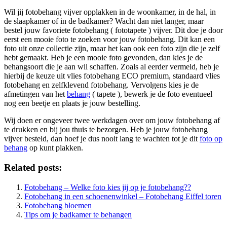
Wil jij fotobehang vijver opplakken in de woonkamer, in de hal, in
de slaapkamer of in de badkamer? Wacht dan niet langer, maar
bestel jouw favoriete fotobehang ( fototapete ) vijver. Dit doe je door
eerst een mooie foto te zoeken voor jouw fotobehang. Dit kan een
foto uit onze collectie zijn, maar het kan ook een foto zijn die je zelf
hebt gemaakt. Heb je een mooie foto gevonden, dan kies je de
behangsoort die je aan wil schaffen. Zoals al eerder vermeld, heb je
hierbij de keuze uit vlies fotobehang ECO premium, standaard vlies
fotobehang en zelfklevend fotobehang. Vervolgens kies je de
afmetingen van het
behang
( tapete ), bewerk je de foto eventueel
nog een beetje en plaats je jouw bestelling.
Wij doen er ongeveer twee werkdagen over om jouw fotobehang af
te drukken en bij jou thuis te bezorgen. Heb je jouw fotobehang
vijver besteld, dan hoef je dus nooit lang te wachten tot je dit
foto op
behang
op kunt plakken.
Related posts:
Fotobehang – Welke foto kies jij op je fotobehang??
Fotobehang in een schoenenwinkel – Fotobehang Eiffel toren
Fotobehang bloemen
Tips om je badkamer te behangen