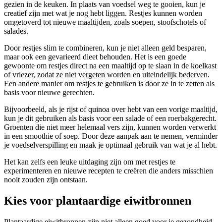
gezien in de keuken. In plaats van voedsel weg te gooien, kun je
creatief zijn met wat je nog hebt liggen. Restjes kunnen worden
omgetoverd tot nieuwe maaltijden, zoals soepen, stoofschotels of
salades.
Door restjes slim te combineren, kun je niet alleen geld besparen,
maar ook een gevarieerd dieet behouden. Het is een goede
gewoonte om restjes direct na een maaltijd op te slaan in de koelkast
of vriezer, zodat ze niet vergeten worden en uiteindelijk bederven.
Een andere manier om restjes te gebruiken is door ze in te zetten als
basis voor nieuwe gerechten.
Bijvoorbeeld, als je rijst of quinoa over hebt van een vorige maaltijd,
kun je dit gebruiken als basis voor een salade of een roerbakgerecht.
Groenten die niet meer helemaal vers zijn, kunnen worden verwerkt
in een smoothie of soep. Door deze aanpak aan te nemen, verminder
je voedselverspilling en maak je optimaal gebruik van wat je al hebt.
Het kan zelfs een leuke uitdaging zijn om met restjes te
experimenteren en nieuwe recepten te creëren die anders misschien
nooit zouden zijn ontstaan.
Kies voor plantaardige eiwitbronnen
Plantaardige eiwitbronnen zijn niet alleen goed voor je gezondheid,