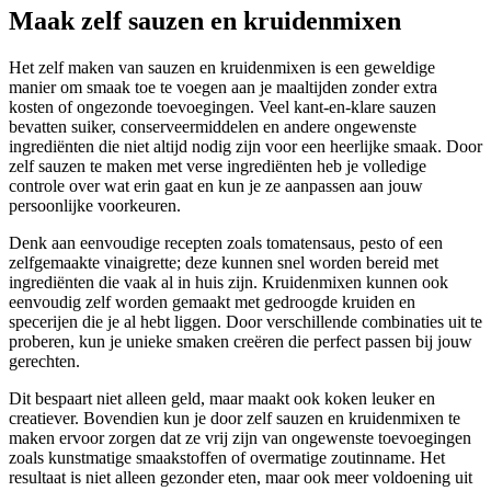
Maak zelf sauzen en kruidenmixen
Het zelf maken van sauzen en kruidenmixen is een geweldige
manier om smaak toe te voegen aan je maaltijden zonder extra
kosten of ongezonde toevoegingen. Veel kant-en-klare sauzen
bevatten suiker, conserveermiddelen en andere ongewenste
ingrediënten die niet altijd nodig zijn voor een heerlijke smaak. Door
zelf sauzen te maken met verse ingrediënten heb je volledige
controle over wat erin gaat en kun je ze aanpassen aan jouw
persoonlijke voorkeuren.
Denk aan eenvoudige recepten zoals tomatensaus, pesto of een
zelfgemaakte vinaigrette; deze kunnen snel worden bereid met
ingrediënten die vaak al in huis zijn. Kruidenmixen kunnen ook
eenvoudig zelf worden gemaakt met gedroogde kruiden en
specerijen die je al hebt liggen. Door verschillende combinaties uit te
proberen, kun je unieke smaken creëren die perfect passen bij jouw
gerechten.
Dit bespaart niet alleen geld, maar maakt ook koken leuker en
creatiever. Bovendien kun je door zelf sauzen en kruidenmixen te
maken ervoor zorgen dat ze vrij zijn van ongewenste toevoegingen
zoals kunstmatige smaakstoffen of overmatige zoutinname. Het
resultaat is niet alleen gezonder eten, maar ook meer voldoening uit