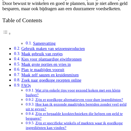
Door bewust te winkelen en goed te plannen, kun je niet alleen geld
besparen, maar ook bijdragen aan een duurzamere voedselketen.
Table of Contents
Samenvatting
Gebruik maken van seizoensproducten
Maak gebruik van restjes
Kies voor plantaardige eiwitbronnen
Maak grote porties en vries in
Plan je maaltijden vooruit
Maak zelf sauzen en kruidenmixen
Zoek naar goedkope recepten online
FAQs
Wat zijn enkele tips voor gezond koken met een klein
budget?
Zijn er goedkope alternatieven voor dure ingrediënten?
Hoe kan ik gezonde maaltijden bereiden zonder veel geld
uit te geven?
Zijn er bepaalde kooktechnieken die helpen om geld te
besparen?
Zijn er specifieke winkels of markten waar ik goedkope
ingrediënten kan vinden?