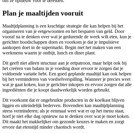
om ze opnieuw voor te bereiden.
Plan je maaltijden vooruit
Maaltijdplanning is een krachtige strategie die kan helpen bij het
organiseren van je eetgewoonten en het besparen van geld. Door
vooraf na te denken over wat je gedurende de week wilt eten, kun je
gerichter boodschappen doen en voorkom je dat je impulsieve
aankopen doet in de supermarkt. Begin met het maken van een
weekmenu waarin je ontbijt, lunch en diner plant.
Dit geeft niet alleen structuur aan je eetpatroon, maar helpt ook bij
het creëren van balans in je voeding door ervoor te zorgen dat je
voldoende variatie hebt. Een goed geplande maaltijd kan ook helpen
bij het verminderen van voedselverspilling. Wanneer je precies weet
wat je gaat koken, kun je gerichter inkopen en ervoor zorgen dat alle
ingrediënten die je koopt daadwerkelijk worden gebruikt.
Dit voorkomt dat er ongebruikte producten in de koelkast blijven
liggen en uiteindelijk bederven. Bovendien kan maaltijdplanning
stress verminderen; als je eenmaal weet wat er op het menu staat,
hoef je niet elke dag opnieuw na te denken over wat je moet koken.
Dit maakt het makkelijker om gezonde keuzes te maken en zorgt
ervoor dat etenstijd minder chaotisch wordt.