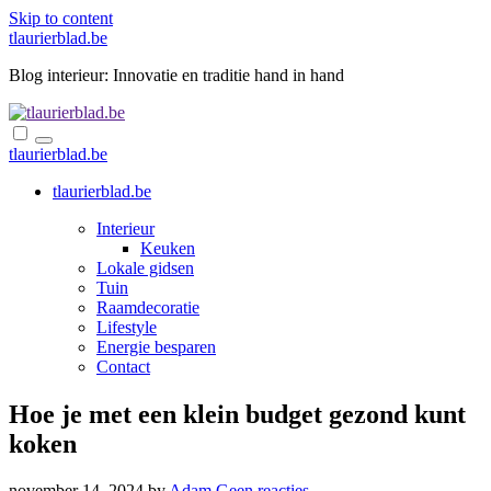
Skip to content
tlaurierblad.be
Blog interieur: Innovatie en traditie hand in hand
tlaurierblad.be
tlaurierblad.be
Interieur
Keuken
Lokale gidsen
Tuin
Raamdecoratie
Lifestyle
Energie besparen
Contact
Hoe je met een klein budget gezond kunt
koken
november 14, 2024
by
Adam
Geen reacties