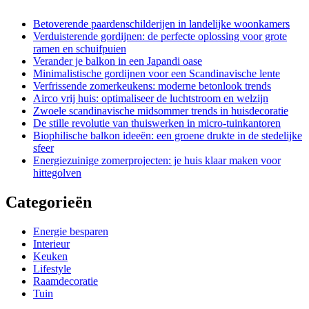
Betoverende paardenschilderijen in landelijke woonkamers
Verduisterende gordijnen: de perfecte oplossing voor grote
ramen en schuifpuien
Verander je balkon in een Japandi oase
Minimalistische gordijnen voor een Scandinavische lente
Verfrissende zomerkeukens: moderne betonlook trends
Airco vrij huis: optimaliseer de luchtstroom en welzijn
Zwoele scandinavische midsommer trends in huisdecoratie
De stille revolutie van thuiswerken in micro-tuinkantoren
Biophilische balkon ideeën: een groene drukte in de stedelijke
sfeer
Energiezuinige zomerprojecten: je huis klaar maken voor
hittegolven
Categorieën
Energie besparen
Interieur
Keuken
Lifestyle
Raamdecoratie
Tuin