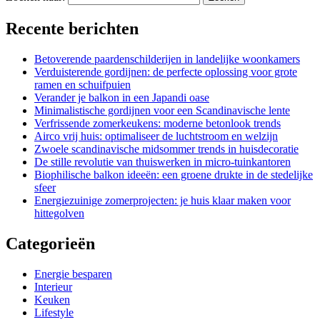
Recente berichten
Betoverende paardenschilderijen in landelijke woonkamers
Verduisterende gordijnen: de perfecte oplossing voor grote
ramen en schuifpuien
Verander je balkon in een Japandi oase
Minimalistische gordijnen voor een Scandinavische lente
Verfrissende zomerkeukens: moderne betonlook trends
Airco vrij huis: optimaliseer de luchtstroom en welzijn
Zwoele scandinavische midsommer trends in huisdecoratie
De stille revolutie van thuiswerken in micro-tuinkantoren
Biophilische balkon ideeën: een groene drukte in de stedelijke
sfeer
Energiezuinige zomerprojecten: je huis klaar maken voor
hittegolven
Categorieën
Energie besparen
Interieur
Keuken
Lifestyle