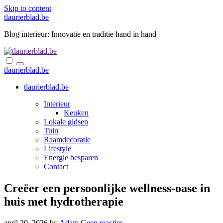
Skip to content
tlaurierblad.be
Blog interieur: Innovatie en traditie hand in hand
tlaurierblad.be
tlaurierblad.be
Interieur
Keuken
Lokale gidsen
Tuin
Raamdecoratie
Lifestyle
Energie besparen
Contact
Creëer een persoonlijke wellness-oase in
huis met hydrotherapie
april 20, 2026
by
Adam
Geen reacties