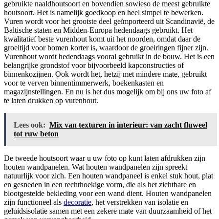
gebruikte naaldhoutsoort en bovendien sowieso de meest gebruikte
houtsoort. Het is namelijk goedkoop en heel simpel te bewerken.
Vuren wordt voor het grootste deel geïmporteerd uit Scandinavië, de
Baltische staten en Midden-Europa hedendaags gebruikt. Het
kwalitatief beste vurenhout komt uit het noorden, omdat daar de
groeitijd voor bomen korter is, waardoor de groeiringen fijner zijn.
Vurenhout wordt hedendaags vooral gebruikt in de bouw. Het is een
belangrijke grondstof voor bijvoorbeeld kapconstructies of
binnenkozijnen. Ook wordt het, hetzij met mindere mate, gebruikt
voor te verven binnentimmerwerk, boekenkasten en
magazijnstellingen. En nu is het dus mogelijk om bij ons uw foto af
te laten drukken op vurenhout.
Lees ook:
Mix van texturen in interieur: van zacht fluweel
tot ruw beton
De tweede houtsoort waar u uw foto op kunt laten afdrukken zijn
houten wandpanelen. Wat houten wandpanelen zijn spreekt
natuurlijk voor zich. Een houten wandpaneel is enkel stuk hout, plat
en gesneden in een rechthoekige vorm, die als het zichtbare en
blootgestelde bekleding voor een wand dient. Houten wandpanelen
zijn functioneel als
decoratie
, het verstrekken van isolatie en
geluidsisolatie samen met een zekere mate van duurzaamheid of het