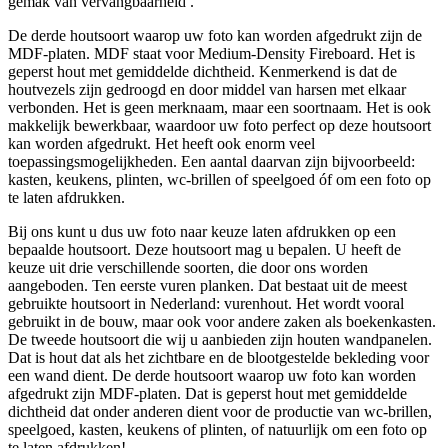
gemak van vervangbaarheid .
De derde houtsoort waarop uw foto kan worden afgedrukt zijn de
MDF-platen. MDF staat voor Medium-Density Fireboard. Het is
geperst hout met gemiddelde dichtheid. Kenmerkend is dat de
houtvezels zijn gedroogd en door middel van harsen met elkaar
verbonden. Het is geen merknaam, maar een soortnaam. Het is ook
makkelijk bewerkbaar, waardoor uw foto perfect op deze houtsoort
kan worden afgedrukt. Het heeft ook enorm veel
toepassingsmogelijkheden. Een aantal daarvan zijn bijvoorbeeld:
kasten, keukens, plinten, wc-brillen of speelgoed óf om een foto op
te laten afdrukken.
Bij ons kunt u dus uw foto naar keuze laten afdrukken op een
bepaalde houtsoort. Deze houtsoort mag u bepalen. U heeft de
keuze uit drie verschillende soorten, die door ons worden
aangeboden. Ten eerste vuren planken. Dat bestaat uit de meest
gebruikte houtsoort in Nederland: vurenhout. Het wordt vooral
gebruikt in de bouw, maar ook voor andere zaken als boekenkasten.
De tweede houtsoort die wij u aanbieden zijn houten wandpanelen.
Dat is hout dat als het zichtbare en de blootgestelde bekleding voor
een wand dient. De derde houtsoort waarop uw foto kan worden
afgedrukt zijn MDF-platen. Dat is geperst hout met gemiddelde
dichtheid dat onder anderen dient voor de productie van wc-brillen,
speelgoed, kasten, keukens of plinten, of natuurlijk om een foto op
te laten afdrukken!