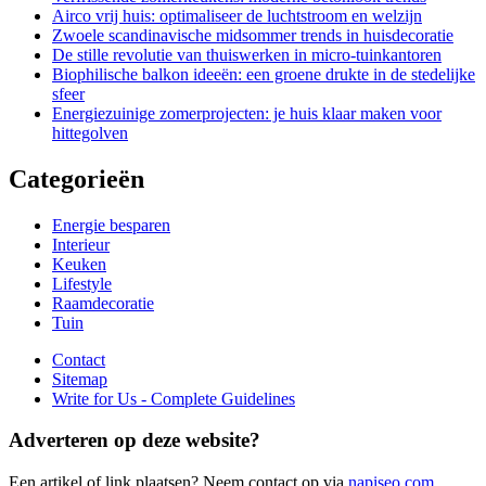
Airco vrij huis: optimaliseer de luchtstroom en welzijn
Zwoele scandinavische midsommer trends in huisdecoratie
De stille revolutie van thuiswerken in micro-tuinkantoren
Biophilische balkon ideeën: een groene drukte in de stedelijke
sfeer
Energiezuinige zomerprojecten: je huis klaar maken voor
hittegolven
Categorieën
Energie besparen
Interieur
Keuken
Lifestyle
Raamdecoratie
Tuin
Contact
Sitemap
Write for Us - Complete Guidelines
Adverteren op deze website?
Een artikel of link plaatsen? Neem contact op via
napiseo.com
.