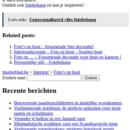
Ontdek ook
fotobehang
en laat je inspireren!
Lees ook:
Gepersonaliseerd vlies fotobehang
Related posts:
Foto’s op hout – fenomenale foto decoratie!
Interieurdecoratie – Foto op hout – Soorten hout
Foto op … – Fenomenale decoratie voor thuis en kantoor !
Persoonlijke stijl – Fotobehang
tlaurierblad.be
>
Interieur
>
Foto’s op hout
Zoeken naar:
Recente berichten
Betoverende paardenschilderijen in landelijke woonkamers
Verduisterende gordijnen: de perfecte oplossing voor grote
ramen en schuifpuien
Verander je balkon in een Japandi oase
Minimalistische gordijnen voor een Scandinavische lente
Verfrissende zomerkeukens: moderne betonlook trends